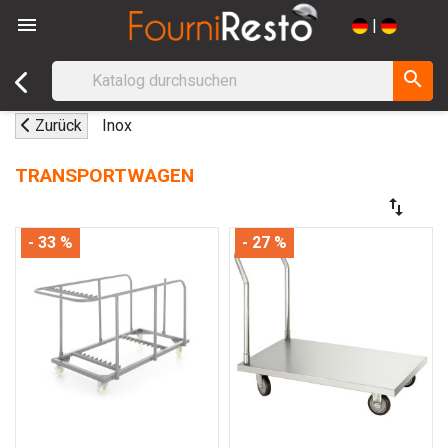

|
search
Zurück
Inox
TRANSPORTWAGEN
swap_vert
- 33 %
- 27 %